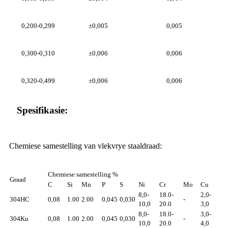
0,200-0,299
±0,005
0,005
0,300-0,310
±0,006
0,006
0,320-0,499
±0,006
0,006
Spesifikasie:
Chemiese samestelling van vlekvrye staaldraad:
Chemiese samestelling %
Graad
C
Si
Mn
P
S
Ni
Cr
Mo
Cu
8,0-
18.0-
2,0-
304HC
0,08
1.00
2.00
0,045
0,030
-
10,0
20.0
3,0
8,0-
18.0-
3,0-
304Ku
0,08
1.00
2.00
0,045
0,030
-
10,0
20.0
4,0