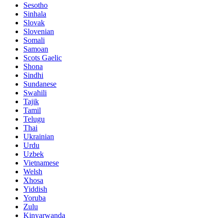
Sesotho
Sinhala
Slovak
Slovenian
Somali
Samoan
Scots Gaelic
Shona
Sindhi
Sundanese
Swahili
Tajik
Tamil
Telugu
Thai
Ukrainian
Urdu
Uzbek
Vietnamese
Welsh
Xhosa
Yiddish
Yoruba
Zulu
Kinyarwanda