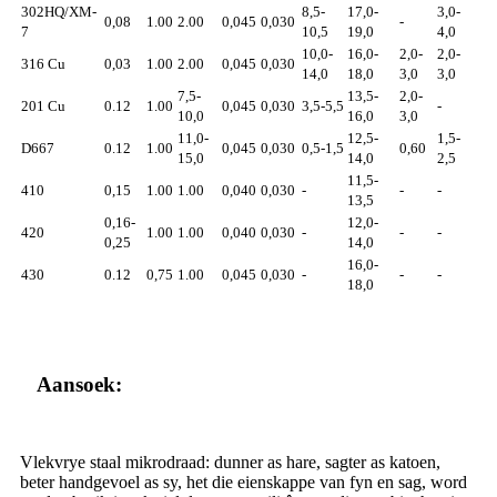
302HQ/XM-
8,5-
17,0-
3,0-
0,08
1.00
2.00
0,045
0,030
-
7
10,5
19,0
4,0
10,0-
16,0-
2,0-
2,0-
316 Cu
0,03
1.00
2.00
0,045
0,030
14,0
18,0
3,0
3,0
7,5-
13,5-
2,0-
201 Cu
0.12
1.00
0,045
0,030
3,5-5,5
-
10,0
16,0
3,0
11,0-
12,5-
1,5-
D667
0.12
1.00
0,045
0,030
0,5-1,5
0,60
15,0
14,0
2,5
11,5-
410
0,15
1.00
1.00
0,040
0,030
-
-
-
13,5
0,16-
12,0-
420
1.00
1.00
0,040
0,030
-
-
-
0,25
14,0
16,0-
430
0.12
0,75
1.00
0,045
0,030
-
-
-
18,0
Aansoek:
Vlekvrye staal mikrodraad: dunner as hare, sagter as katoen,
beter handgevoel as sy, het die eienskappe van fyn en sag, word