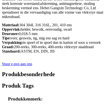
sterk korrosie weerstand;afskerming, antimagnetiese, straling
beskerming vermoë ens. Hebei Gangxin Technology Co, Ltd
spesialiseer in die vervaardiging van alle vorme van vlekvrye staal
mikrodraad.
Materiaal:
304 304L 316 316L, 201, 410 ens
Oppervlak:
helder, bewolk, eenvoudig, swart
Deursnee:
0,018-5 mm
Tipe:
veer, gesweis, tig, mig ens sag en hard
Verpakking:
in spoel of in spoel dan in karton of soos u versoek
Graad:
200-reeks, 300-reeks, 400-reeks vlekvrye staaldraad
Standaard:
ASTM, EN, DIN, JIS
Stuur e-pos aan ons
Produkbesonderhede
Produk Tags
Produkkenmerk: