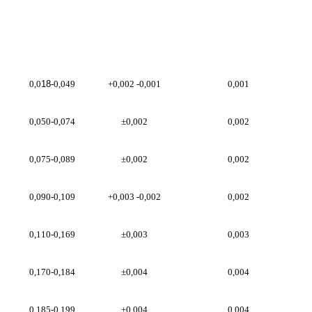
Draad deursnee
Toegelate verskil
Maks.Deursnee verskil
(mm)
(mm)
(mm)
0,0
18
-0,049
+0,002 -0,001
0,001
0,050-0,074
±0,002
0,002
0,075-0,089
±0,002
0,002
0,090-0,109
+0,003 -0,002
0,002
0,110-0,169
±0,003
0,003
0,170-0,184
±0,004
0,004
0,185-0,199
±0,004
0,004