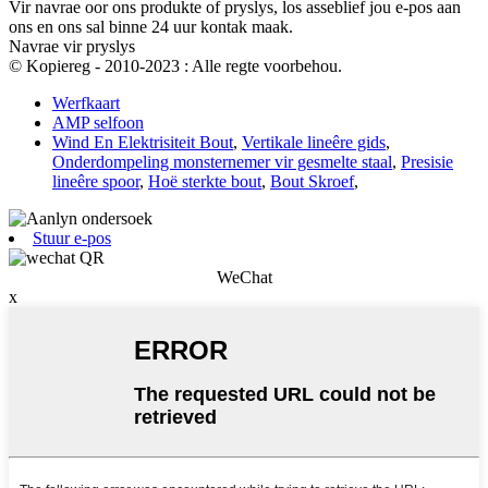
Vir navrae oor ons produkte of pryslys, los asseblief jou e-pos aan
ons en ons sal binne 24 uur kontak maak.
Navrae vir pryslys
© Kopiereg - 2010-2023 : Alle regte voorbehou.
Werfkaart
AMP selfoon
Wind En Elektrisiteit Bout
,
Vertikale lineêre gids
,
Onderdompeling monsternemer vir gesmelte staal
,
Presisie
lineêre spoor
,
Hoë sterkte bout
,
Bout Skroef
,
Stuur e-pos
WeChat
x