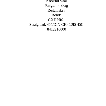
Koolstof staal
Buigsame skag
Reguit skag
Ronde
GXHPR01
Staalgraad: 45#/DIN CK45/JIS 45C
8412210000