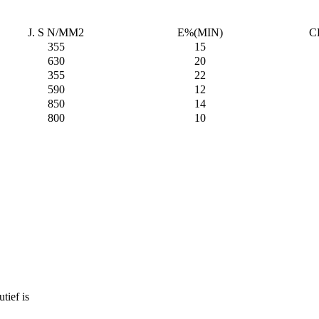
J. S N/MM2
E%(MIN)
C
355
15
630
20
355
22
590
12
850
14
800
10
tief is