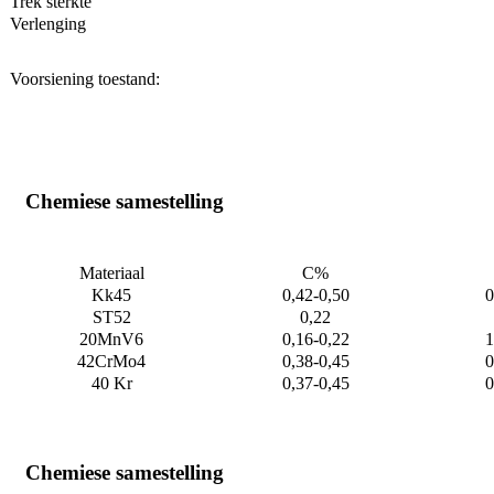
Trek sterkte
Verlenging
Voorsiening toestand:
Chemiese samestelling
Materiaal
C%
Kk45
0,42-0,50
0
ST52
0,22
20MnV6
0,16-0,22
1
42CrMo4
0,38-0,45
0
40 Kr
0,37-0,45
0
Chemiese samestelling