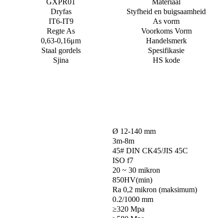
GXPR01
Materiaal
Dryfas
Styfheid en buigsaamheid
IT6-IT9
As vorm
Regte As
Voorkoms Vorm
0,63-0,16μm
Handelsmerk
Staal gordels
Spesifikasie
Sjina
HS kode
Ø 12-140 mm
3m-8m
45# DIN CK45/JIS 45C
ISO f7
20 ~ 30 mikron
850HV(min)
Ra 0,2 mikron (maksimum)
0.2/1000 mm
≥320 Mpa