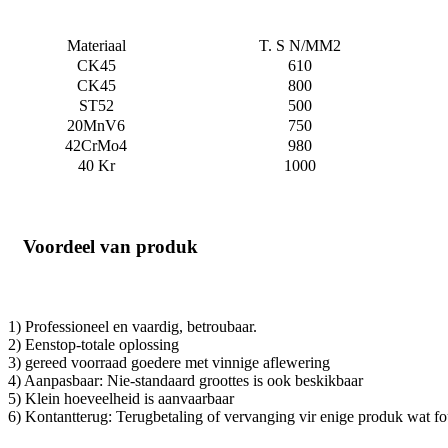
Materiaal
T. S N/MM2
CK45
610
CK45
800
ST52
500
20MnV6
750
42CrMo4
980
40 Kr
1000
Voordeel van produk
1) Professioneel en vaardig, betroubaar.
2) Eenstop-totale oplossing
3) gereed voorraad goedere met vinnige aflewering
4) Aanpasbaar: Nie-standaard groottes is ook beskikbaar
5) Klein hoeveelheid is aanvaarbaar
6) Kontantterug: Terugbetaling of vervanging vir enige produk wat fou