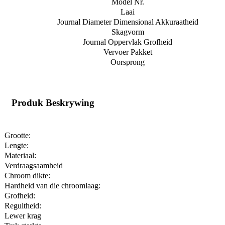
Model Nr.
Laai
Journal Diameter Dimensional Akkuraatheid
Skagvorm
Journal Oppervlak Grofheid
Vervoer Pakket
Oorsprong
Produk Beskrywing
Grootte:
Lengte:
Materiaal:
Verdraagsaamheid
Chroom dikte:
Hardheid van die chroomlaag:
Grofheid:
Reguitheid:
Lewer krag