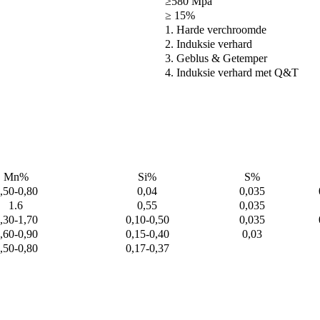
≥580 Mpa
≥ 15%
1. Harde verchroomde
2. Induksie verhard
3. Geblus & Getemper
4. Induksie verhard met Q&T
Mn%
Si%
S%
,50-0,80
0,04
0,035
1.6
0,55
0,035
,30-1,70
0,10-0,50
0,035
,60-0,90
0,15-0,40
0,03
,50-0,80
0,17-0,37