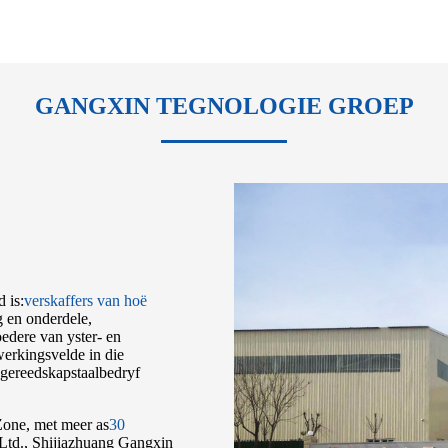
GANGXIN TEGNOLOGIE GROEP
 is:
verskaffers van hoë
g en onderdele,
edere van yster- en
werkingsvelde in die
 gereedskapstaalbedryf
Zone, met meer as
30
 Ltd., Shijiazhuang Gangxin