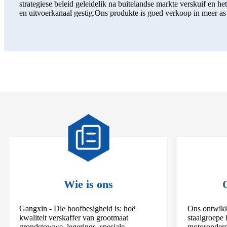
strategiese beleid geleidelik na buitelandse markte verskuif en 
en uitvoerkanaal gestig.Ons produkte is goed verkoop in meer a
Wie is ons
Gangxin - Die hoofbesigheid is: hoë
Ons ontwikk
kwaliteit verskaffer van grootmaat
staalgroepe 
grondstowwe, legerings, spesiale
motoronderde