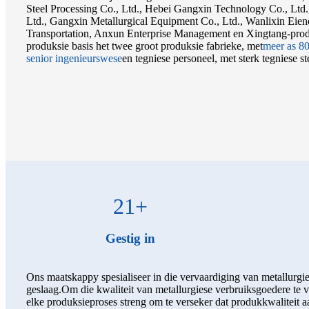
Steel Processing Co., Ltd., Hebei Gangxin Technology Co., Ltd
Ltd., Gangxin Metallurgical Equipment Co., Ltd., Wanlixin Ei
Transportation, Anxun Enterprise Management en Xingtang-prod
produksie basis het twee groot produksie fabrieke, met
meer as 8
senior ingenieurswese
en tegniese personeel, met sterk tegniese st
21
+
Gestig in
Ons maatskappy spesialiseer in die vervaardiging van metallurgi
geslaag.Om die kwaliteit van metallurgiese verbruiksgoedere te 
elke produksieproses streng om te verseker dat produkkwaliteit a