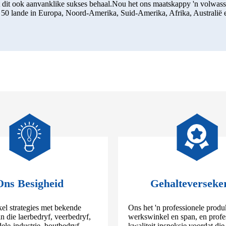
het dit ook aanvanklike sukses behaal.Nou het ons maatskappy 'n volwass
s 50 lande in Europa, Noord-Amerika, Suid-Amerika, Afrika, Australië 
Ons Besigheid
Gehalteverseke
el strategies met bekende
Ons het 'n professionele produ
in die laerbedryf, veerbedryf,
werkswinkel en span, en profe
le-industrie, boutbedryf,
kwaliteit inspeksie voordat di