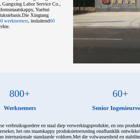
., Gangxing Labor Service Co.,
endomsmaatskappy, Yuehui
uksiebasis.Die Xingtang
00 werknemers
, insluitend
60
erkte.
800
+
60
+
Werknemers
Senior Ingenieurs
ese verbruiksgoedere en staal diep verwerkingsprodukte, en ons produkt
verseker, het ons maatskappy produksietoerusting onafhanklik ontwikke
an internasionale standaarde voldoen.Met die volwassenheid en stabilit