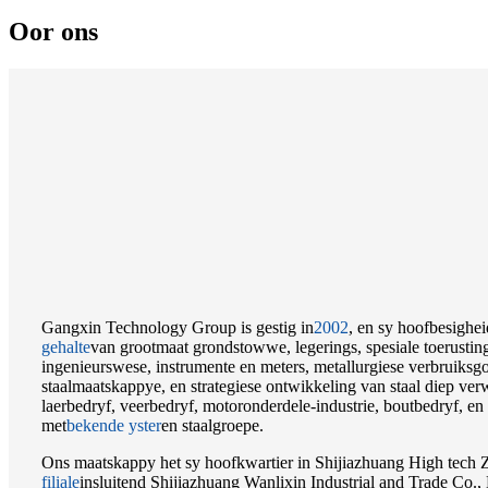
Oor ons
Gangxin Technology Group is gestig in
2002
, en sy hoofbesigheid
gehalte
van grootmaat grondstowwe, legerings, spesiale toerustin
ingenieurswese, instrumente en meters, metallurgiese verbruiksgo
staalmaatskappye, en strategiese ontwikkeling van staal diep ver
laerbedryf, veerbedryf, motoronderdele-industrie, boutbedryf, en
met
bekende yster
en staalgroepe.
Ons maatskappy het sy hoofkwartier in Shijiazhuang High tech 
filiale
insluitend Shijiazhuang Wanlixin Industrial and Trade Co.,