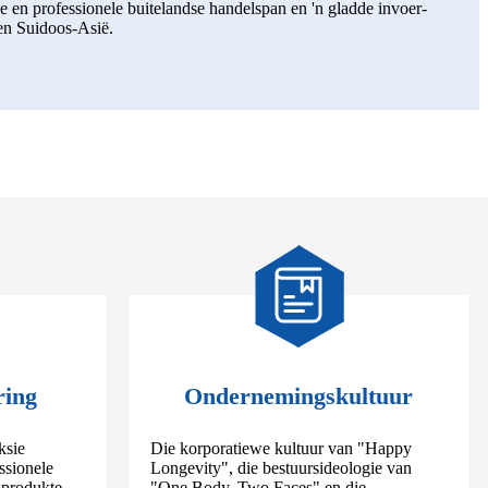
e en professionele buitelandse handelspan en 'n gladde invoer-
en Suidoos-Asië.
ring
Ondernemingskultuur
ksie
Die korporatiewe kultuur van "Happy
ssionele
Longevity", die bestuursideologie van
e produkte
"One Body, Two Faces" en die